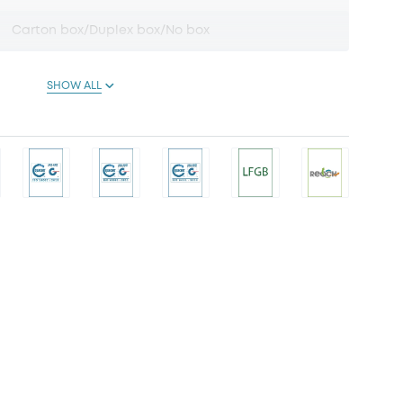
Carton box/Duplex box/No box
SHOW ALL