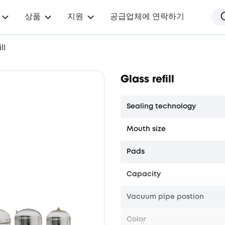
상품
지원
공급업체에 연락하기
ll
Glass refill
Sealing technology
Mouth size
Pads
Capacity
Vacuum pipe postion
Color